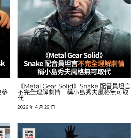
《Metal Gear Solid》Snake 配音員坦言
取參
不完全理解劇情 稱小島秀夫風格無可取
代
2026 年 4 月 29 日