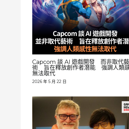
Capcom 談 AI 遊戲開發 而非取代
術 旨在釋放創作者潛能 強調人類
無法取代
2026 年 5 月 22 日