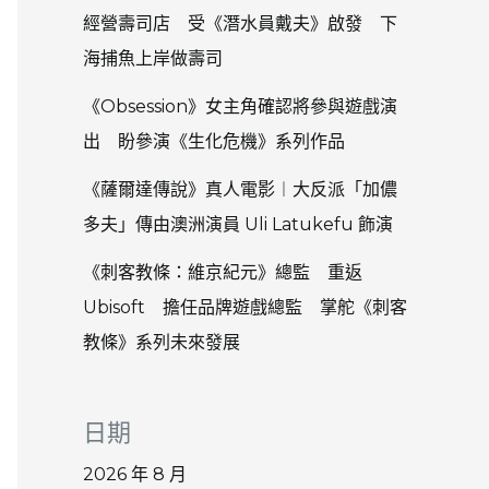
經營壽司店 受《潛水員戴夫》啟發 下
海捕魚上岸做壽司
《Obsession》女主角確認將參與遊戲演
出 盼參演《生化危機》系列作品
《薩爾達傳說》真人電影︱大反派「加儂
多夫」傳由澳洲演員 Uli Latukefu 飾演
《刺客教條：維京紀元》總監 重返
Ubisoft 擔任品牌遊戲總監 掌舵《刺客
教條》系列未來發展
日期
2026 年 8 月