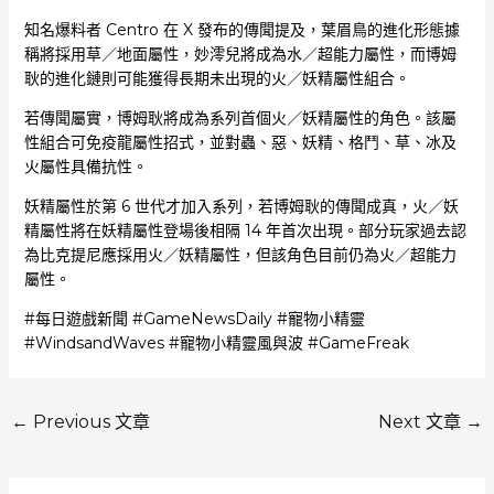
知名爆料者 Centro 在 X 發布的傳聞提及，葉眉鳥的進化形態據
稱將採用草／地面屬性，妙澪兒將成為水／超能力屬性，而博姆
耿的進化鏈則可能獲得長期未出現的火／妖精屬性組合。
若傳聞屬實，博姆耿將成為系列首個火／妖精屬性的角色。該屬
性組合可免疫龍屬性招式，並對蟲、惡、妖精、格鬥、草、冰及
火屬性具備抗性。
妖精屬性於第 6 世代才加入系列，若博姆耿的傳聞成真，火／妖
精屬性將在妖精屬性登場後相隔 14 年首次出現。部分玩家過去認
為比克提尼應採用火／妖精屬性，但該角色目前仍為火／超能力
屬性。
#每日遊戲新聞 #GameNewsDaily #寵物小精靈
#WindsandWaves #寵物小精靈風與波 #GameFreak
←
Previous 文章
Next 文章
→