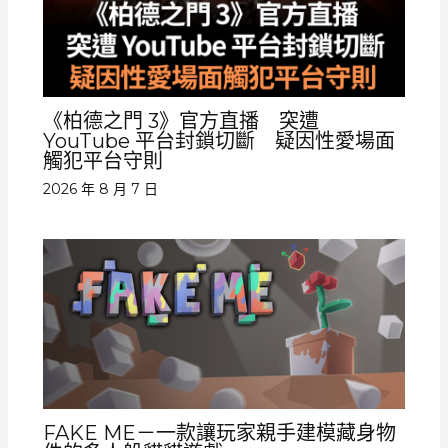
《柏德之門 3》官方直播 突遭
YouTube 平台封鎖切斷 疑因性愛場面
觸犯平台守則
2026 年 8 月 7 日
FAKE ME－一款讓玩家親手建模藏身物