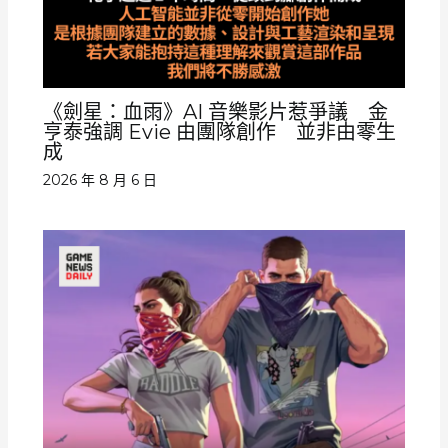
《劍星：血雨》AI 音樂影片惹爭議 金
亨泰強調 Evie 由團隊創作 並非由零生
成
2026 年 8 月 6 日