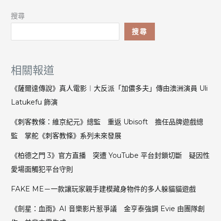
搜尋
搜尋
相關報道
《薩爾達傳說》真人電影︱大反派「加儂多夫」傳由澳洲演員 Uli
Latukefu 飾演
《刺客教條：維京紀元》總監 重返 Ubisoft 擔任品牌遊戲總
監 掌舵《刺客教條》系列未來發展
《柏德之門 3》官方直播 突遭 YouTube 平台封鎖切斷 疑因性
愛場面觸犯平台守則
FAKE ME－一款讓玩家親手建模藏身物件的多人躲貓貓遊戲
《劍星：血雨》AI 音樂影片惹爭議 金亨泰強調 Evie 由團隊創